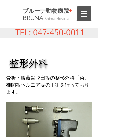
+
ブルーナ動物病院
BRUNA
Animal Hospital
TEL:
047-450-0011
​整形外科
骨折・膝蓋骨脱臼等
の整形外科手術、
椎間板ヘルニア
​等の手術を行っており
ます。